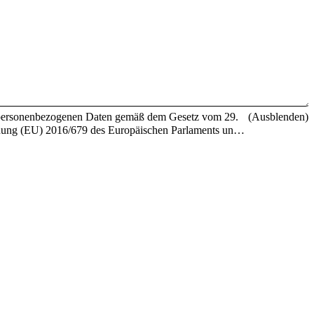
re personenbezogenen Daten gemäß dem Gesetz vom 29.
(Ausblenden)
dnung (EU) 2016/679 des Europäischen Parlaments und
Datenverkehr („DSGVO“) verarbeitet.