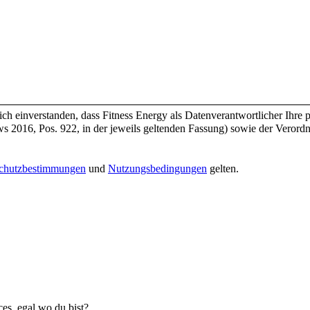
ich einverstanden, dass Fitness Energy als Datenverantwortlicher Ih
 2016, Pos. 922, in der jeweils geltenden Fassung) sowie der Veror
n bei der Verarbeitung personenbezogener Daten und über den freien 
chutzbestimmungen
und
Nutzungsbedingungen
gelten.
es, egal wo du bist?