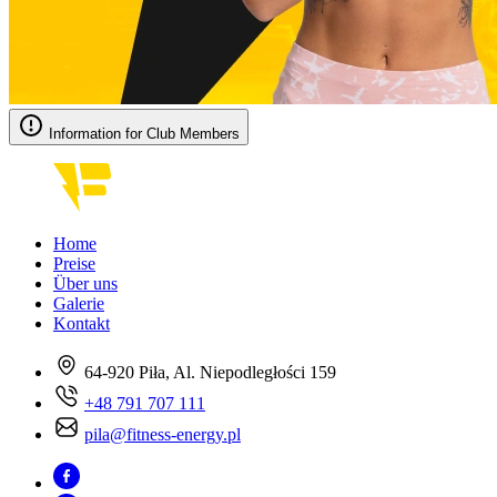
Information for Club Members
Home
Preise
Über uns
Galerie
Kontakt
64-920 Piła, Al. Niepodległości 159
+48 791 707 111
pila@fitness-energy.pl